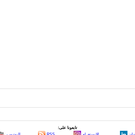
تابعونا على:
دإن
الانستغرام
RSS
اليوتيوب