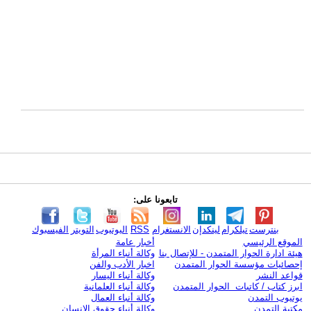
تابعونا على:
بنترست
تيلكرام
لينكدإن
الانستغرام
RSS
اليوتيوب
التويتر
الفيسبوك
الموقع الرئيسي
أخبار عامة
هيئة ادارة الحوار المتمدن - للإتصال بنا
وكالة أنباء المرأة
إحصائيات مؤسسة الحوار المتمدن
اخبار الأدب والفن
قواعد النشر
وكالة أنباء اليسار
ابرز كتاب / كاتبات الحوار المتمدن
وكالة أنباء العلمانية
يوتيوب التمدن
وكالة أنباء العمال
مكتبة التمدن
وكالة أنباء حقوق الإنسان