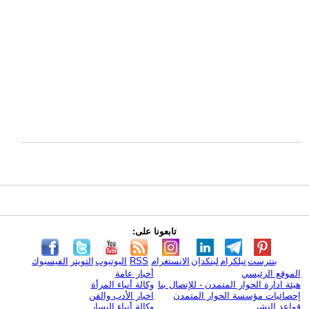
تابعونا على:
بنترست
تيلكرام
لينكدإن
الانستغرام
RSS
اليوتيوب
التويتر
الفيسبوك
الموقع الرئيسي
أخبار عامة
هيئة ادارة الحوار المتمدن - للإتصال بنا
وكالة أنباء المرأة
إحصائيات مؤسسة الحوار المتمدن
اخبار الأدب والفن
قواعد النشر
وكالة أنباء اليسار