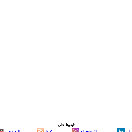
تابعونا على:
دإن
الانستغرام
RSS
اليوتيوب