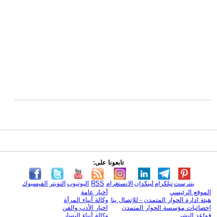
تابعونا على:
بنترست
تيلكرام
لينكدإن
الانستغرام
RSS
اليوتيوب
التويتر
الفيسبوك
الموقع الرئيسي
أخبار عامة
هيئة ادارة الحوار المتمدن - للإتصال بنا
وكالة أنباء المرأة
إحصائيات مؤسسة الحوار المتمدن
اخبار الأدب والفن
قواعد النشر
وكالة أنباء اليسار