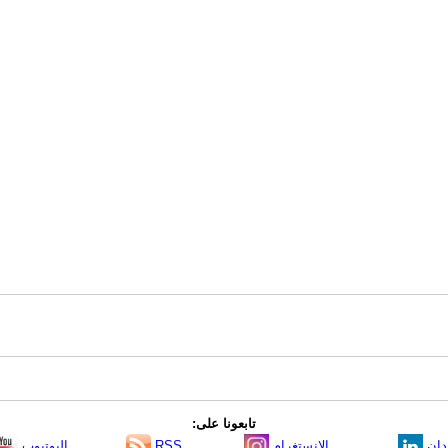
تابعونا على:
دإن
الانستغرام
RSS
اليوتيوب