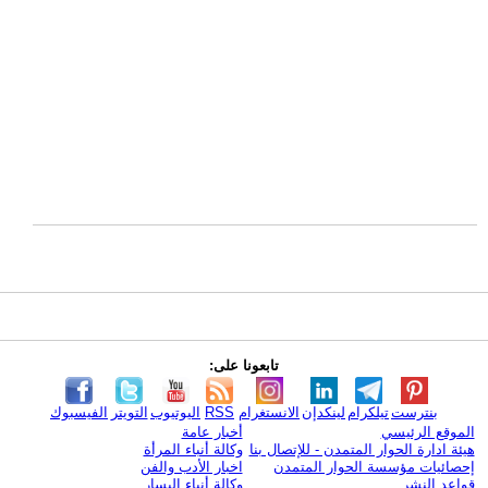
تابعونا على:
بنترست
تيلكرام
لينكدإن
الانستغرام
RSS
اليوتيوب
التويتر
الفيسبوك
الموقع الرئيسي
أخبار عامة
هيئة ادارة الحوار المتمدن - للإتصال بنا
وكالة أنباء المرأة
إحصائيات مؤسسة الحوار المتمدن
اخبار الأدب والفن
قواعد النشر
وكالة أنباء اليسار