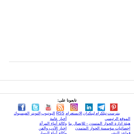
تابعونا على:
بنترست
تيلكرام
لينكدإن
الانستغرام
RSS
اليوتيوب
التويتر
الفيسبوك
الموقع الرئيسي
أخبار عامة
هيئة ادارة الحوار المتمدن - للإتصال بنا
وكالة أنباء المرأة
إحصائيات مؤسسة الحوار المتمدن
اخبار الأدب والفن
قواعد النشر
وكالة أنباء اليسار