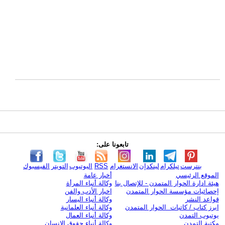
تابعونا على:
بنترست
تيلكرام
لينكدإن
الانستغرام
RSS
اليوتيوب
التويتر
الفيسبوك
الموقع الرئيسي
أخبار عامة
هيئة ادارة الحوار المتمدن - للإتصال بنا
وكالة أنباء المرأة
إحصائيات مؤسسة الحوار المتمدن
اخبار الأدب والفن
قواعد النشر
وكالة أنباء اليسار
ابرز كتاب / كاتبات الحوار المتمدن
وكالة أنباء العلمانية
يوتيوب التمدن
وكالة أنباء العمال
مكتبة التمدن
وكالة أنباء حقوق الإنسان