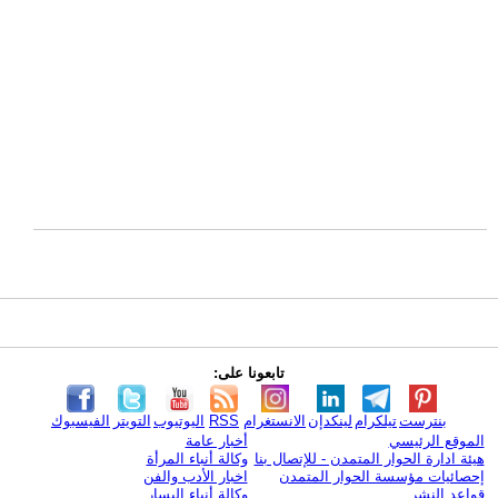
تابعونا على:
بنترست
تيلكرام
لينكدإن
الانستغرام
RSS
اليوتيوب
التويتر
الفيسبوك
الموقع الرئيسي
أخبار عامة
هيئة ادارة الحوار المتمدن - للإتصال بنا
وكالة أنباء المرأة
إحصائيات مؤسسة الحوار المتمدن
اخبار الأدب والفن
قواعد النشر
وكالة أنباء اليسار