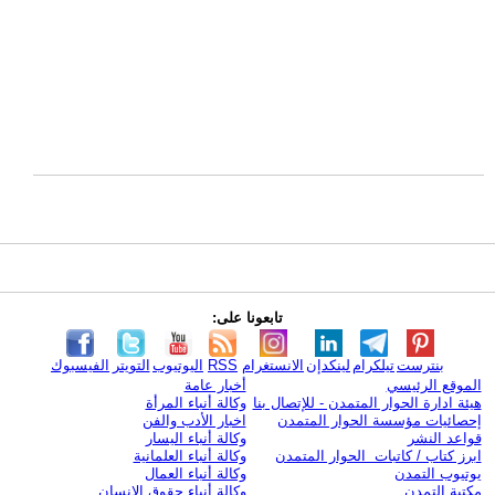
تابعونا على:
بنترست
تيلكرام
لينكدإن
الانستغرام
RSS
اليوتيوب
التويتر
الفيسبوك
الموقع الرئيسي
أخبار عامة
هيئة ادارة الحوار المتمدن - للإتصال بنا
وكالة أنباء المرأة
إحصائيات مؤسسة الحوار المتمدن
اخبار الأدب والفن
قواعد النشر
وكالة أنباء اليسار
ابرز كتاب / كاتبات الحوار المتمدن
وكالة أنباء العلمانية
يوتيوب التمدن
وكالة أنباء العمال
مكتبة التمدن
وكالة أنباء حقوق الإنسان