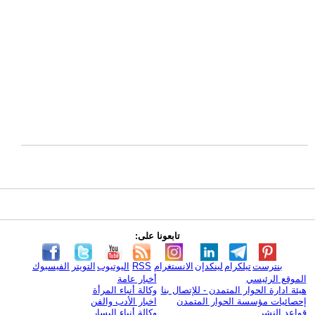
تابعونا على:
بنترست
تيلكرام
لينكدإن
الانستغرام
RSS
اليوتيوب
التويتر
الفيسبوك
الموقع الرئيسي
أخبار عامة
هيئة ادارة الحوار المتمدن - للإتصال بنا
وكالة أنباء المرأة
إحصائيات مؤسسة الحوار المتمدن
اخبار الأدب والفن
قواعد النشر
وكالة أنباء اليسار