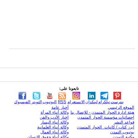
تابعونا على:
بنترست
تيلكرام
لينكدإن
الانستغرام
RSS
اليوتيوب
التويتر
الفيسبوك
الموقع الرئيسي
أخبار عامة
هيئة ادارة الحوار المتمدن - للإتصال بنا
وكالة أنباء المرأة
إحصائيات مؤسسة الحوار المتمدن
اخبار الأدب والفن
قواعد النشر
وكالة أنباء اليسار
ابرز كتاب / كاتبات الحوار المتمدن
وكالة أنباء العلمانية
يوتيوب التمدن
وكالة أنباء العمال
مكتبة التمدن
وكالة أنباء حقوق الإنسان