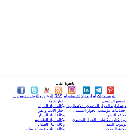
تابعونا على:
بنترست
تيلكرام
لينكدإن
الانستغرام
RSS
اليوتيوب
التويتر
الفيسبوك
الموقع الرئيسي
أخبار عامة
هيئة ادارة الحوار المتمدن - للإتصال بنا
وكالة أنباء المرأة
إحصائيات مؤسسة الحوار المتمدن
اخبار الأدب والفن
قواعد النشر
وكالة أنباء اليسار
ابرز كتاب / كاتبات الحوار المتمدن
وكالة أنباء العلمانية
يوتيوب التمدن
وكالة أنباء العمال
مكتبة التمدن
وكالة أنباء حقوق الإنسان