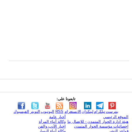
تابعونا على:
بنترست
تيلكرام
لينكدإن
الانستغرام
RSS
اليوتيوب
التويتر
الفيسبوك
الموقع الرئيسي
أخبار عامة
هيئة ادارة الحوار المتمدن - للإتصال بنا
وكالة أنباء المرأة
إحصائيات مؤسسة الحوار المتمدن
اخبار الأدب والفن
قواعد النشر
وكالة أنباء اليسار