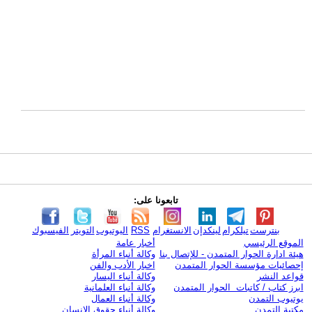
تابعونا على:
بنترست
تيلكرام
لينكدإن
الانستغرام
RSS
اليوتيوب
التويتر
الفيسبوك
الموقع الرئيسي
أخبار عامة
هيئة ادارة الحوار المتمدن - للإتصال بنا
وكالة أنباء المرأة
إحصائيات مؤسسة الحوار المتمدن
اخبار الأدب والفن
قواعد النشر
وكالة أنباء اليسار
ابرز كتاب / كاتبات الحوار المتمدن
وكالة أنباء العلمانية
يوتيوب التمدن
وكالة أنباء العمال
مكتبة التمدن
وكالة أنباء حقوق الإنسان