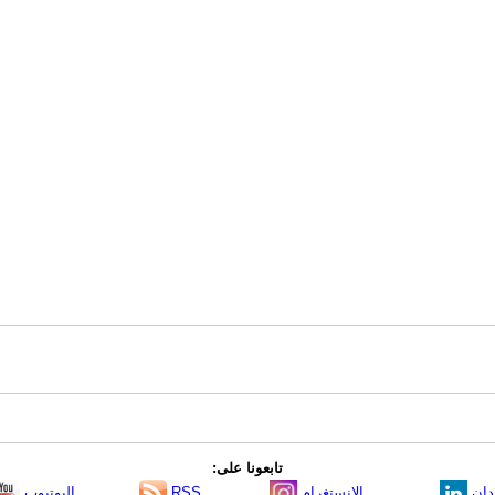
تابعونا على:
دإن
الانستغرام
RSS
اليوتيوب