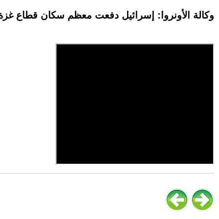
وكالة الأونروا: إسرائيل دفعت معظم سكان قطاع غزة للت