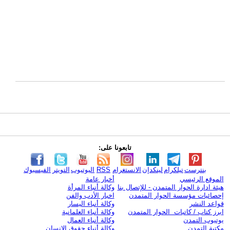
تابعونا على:
بنترست
تيلكرام
لينكدإن
الانستغرام
RSS
اليوتيوب
التويتر
الفيسبوك
الموقع الرئيسي
أخبار عامة
هيئة ادارة الحوار المتمدن - للإتصال بنا
وكالة أنباء المرأة
إحصائيات مؤسسة الحوار المتمدن
اخبار الأدب والفن
قواعد النشر
وكالة أنباء اليسار
ابرز كتاب / كاتبات الحوار المتمدن
وكالة أنباء العلمانية
يوتيوب التمدن
وكالة أنباء العمال
مكتبة التمدن
وكالة أنباء حقوق الإنسان