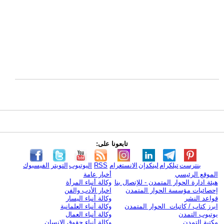
تابعونا على:
بنترست
تيلكرام
لينكدإن
الانستغرام
RSS
اليوتيوب
التويتر
الفيسبوك
الموقع الرئيسي
أخبار عامة
هيئة ادارة الحوار المتمدن - للإتصال بنا
وكالة أنباء المرأة
إحصائيات مؤسسة الحوار المتمدن
اخبار الأدب والفن
قواعد النشر
وكالة أنباء اليسار
ابرز كتاب / كاتبات الحوار المتمدن
وكالة أنباء العلمانية
يوتيوب التمدن
وكالة أنباء العمال
مكتبة التمدن
وكالة أنباء حقوق الإنسان