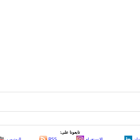
تابعونا على:
دإن
الانستغرام
RSS
اليوتيوب