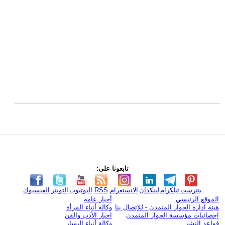
تابعونا على:
بنترست
تيلكرام
لينكدإن
الانستغرام
RSS
اليوتيوب
التويتر
الفيسبوك
الموقع الرئيسي
أخبار عامة
هيئة ادارة الحوار المتمدن - للإتصال بنا
وكالة أنباء المرأة
إحصائيات مؤسسة الحوار المتمدن
اخبار الأدب والفن
قواعد النشر
وكالة أنباء اليسار