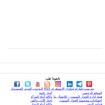
تابعونا على:
بنترست
تيلكرام
لينكدإن
الانستغرام
RSS
اليوتيوب
التويتر
الفيسبوك
الموقع الرئيسي
أخبار عامة
هيئة ادارة الحوار المتمدن - للإتصال بنا
وكالة أنباء المرأة
إحصائيات مؤسسة الحوار المتمدن
اخبار الأدب والفن
قواعد النشر
وكالة أنباء اليسار