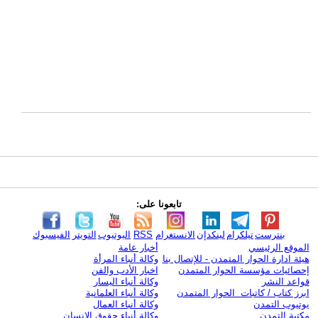
تابعونا على:
بنترست
تيلكرام
لينكدإن
الانستغرام
RSS
اليوتيوب
التويتر
الفيسبوك
الموقع الرئيسي
أخبار عامة
هيئة ادارة الحوار المتمدن - للإتصال بنا
وكالة أنباء المرأة
إحصائيات مؤسسة الحوار المتمدن
اخبار الأدب والفن
قواعد النشر
وكالة أنباء اليسار
ابرز كتاب / كاتبات الحوار المتمدن
وكالة أنباء العلمانية
يوتيوب التمدن
وكالة أنباء العمال
مكتبة التمدن
وكالة أنباء حقوق الإنسان