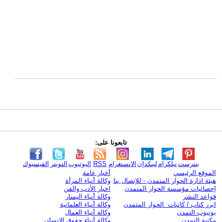
تابعونا على:
بنترست
تيلكرام
لينكدإن
الانستغرام
RSS
اليوتيوب
التويتر
الفيسبوك
الموقع الرئيسي
أخبار عامة
هيئة ادارة الحوار المتمدن - للإتصال بنا
وكالة أنباء المرأة
إحصائيات مؤسسة الحوار المتمدن
اخبار الأدب والفن
قواعد النشر
وكالة أنباء اليسار
ابرز كتاب / كاتبات الحوار المتمدن
وكالة أنباء العلمانية
يوتيوب التمدن
وكالة أنباء العمال
مكتبة التمدن
وكالة أنباء حقوق الإنسان