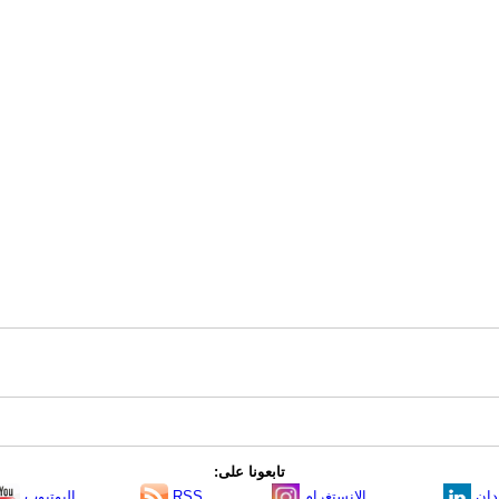
تابعونا على:
دإن
الانستغرام
RSS
اليوتيوب