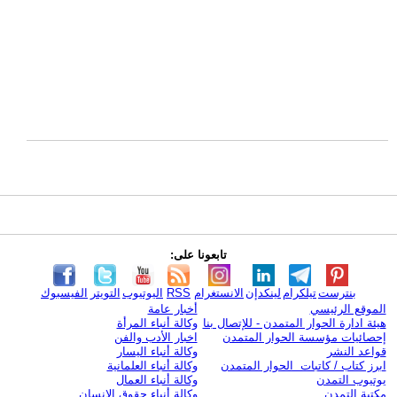
تابعونا على:
بنترست
تيلكرام
لينكدإن
الانستغرام
RSS
اليوتيوب
التويتر
الفيسبوك
الموقع الرئيسي
أخبار عامة
هيئة ادارة الحوار المتمدن - للإتصال بنا
وكالة أنباء المرأة
إحصائيات مؤسسة الحوار المتمدن
اخبار الأدب والفن
قواعد النشر
وكالة أنباء اليسار
ابرز كتاب / كاتبات الحوار المتمدن
وكالة أنباء العلمانية
يوتيوب التمدن
وكالة أنباء العمال
مكتبة التمدن
وكالة أنباء حقوق الإنسان