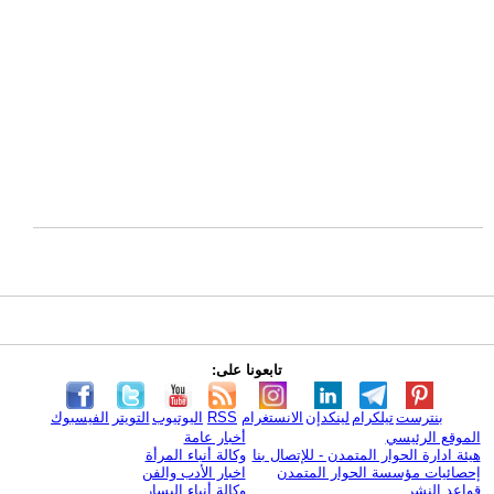
تابعونا على:
بنترست
تيلكرام
لينكدإن
الانستغرام
RSS
اليوتيوب
التويتر
الفيسبوك
الموقع الرئيسي
أخبار عامة
هيئة ادارة الحوار المتمدن - للإتصال بنا
وكالة أنباء المرأة
إحصائيات مؤسسة الحوار المتمدن
اخبار الأدب والفن
قواعد النشر
وكالة أنباء اليسار