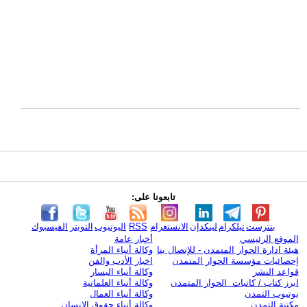
تابعونا على:
بنترست
تيلكرام
لينكدإن
الانستغرام
RSS
اليوتيوب
التويتر
الفيسبوك
الموقع الرئيسي
أخبار عامة
هيئة ادارة الحوار المتمدن - للإتصال بنا
وكالة أنباء المرأة
إحصائيات مؤسسة الحوار المتمدن
اخبار الأدب والفن
قواعد النشر
وكالة أنباء اليسار
ابرز كتاب / كاتبات الحوار المتمدن
وكالة أنباء العلمانية
يوتيوب التمدن
وكالة أنباء العمال
مكتبة التمدن
وكالة أنباء حقوق الإنسان