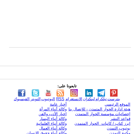
تابعونا على:
بنترست
تيلكرام
لينكدإن
الانستغرام
RSS
اليوتيوب
التويتر
الفيسبوك
الموقع الرئيسي
أخبار عامة
هيئة ادارة الحوار المتمدن - للإتصال بنا
وكالة أنباء المرأة
إحصائيات مؤسسة الحوار المتمدن
اخبار الأدب والفن
قواعد النشر
وكالة أنباء اليسار
ابرز كتاب / كاتبات الحوار المتمدن
وكالة أنباء العلمانية
يوتيوب التمدن
وكالة أنباء العمال
مكتبة التمدن
وكالة أنباء حقوق الإنسان