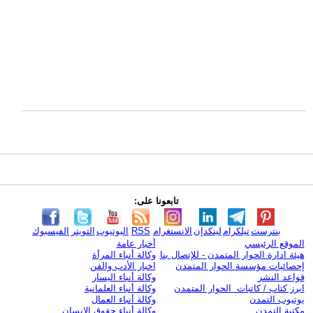
تابعونا على:
بنترست
تيلكرام
لينكدإن
الانستغرام
RSS
اليوتيوب
التويتر
الفيسبوك
الموقع الرئيسي
أخبار عامة
هيئة ادارة الحوار المتمدن - للإتصال بنا
وكالة أنباء المرأة
إحصائيات مؤسسة الحوار المتمدن
اخبار الأدب والفن
قواعد النشر
وكالة أنباء اليسار
ابرز كتاب / كاتبات الحوار المتمدن
وكالة أنباء العلمانية
يوتيوب التمدن
وكالة أنباء العمال
مكتبة التمدن
وكالة أنباء حقوق الإنسان