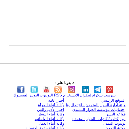
تابعونا على:
بنترست
تيلكرام
لينكدإن
الانستغرام
RSS
اليوتيوب
التويتر
الفيسبوك
الموقع الرئيسي
أخبار عامة
هيئة ادارة الحوار المتمدن - للإتصال بنا
وكالة أنباء المرأة
إحصائيات مؤسسة الحوار المتمدن
اخبار الأدب والفن
قواعد النشر
وكالة أنباء اليسار
ابرز كتاب / كاتبات الحوار المتمدن
وكالة أنباء العلمانية
يوتيوب التمدن
وكالة أنباء العمال
مكتبة التمدن
وكالة أنباء حقوق الإنسان