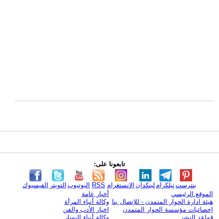
تابعونا على:
بنترست
تيلكرام
لينكدإن
الانستغرام
RSS
اليوتيوب
التويتر
الفيسبوك
الموقع الرئيسي
أخبار عامة
هيئة ادارة الحوار المتمدن - للإتصال بنا
وكالة أنباء المرأة
إحصائيات مؤسسة الحوار المتمدن
اخبار الأدب والفن
قواعد النشر
وكالة أنباء اليسار