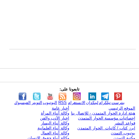
تابعونا على:
بنترست
تيلكرام
لينكدإن
الانستغرام
RSS
اليوتيوب
التويتر
الفيسبوك
الموقع الرئيسي
أخبار عامة
هيئة ادارة الحوار المتمدن - للإتصال بنا
وكالة أنباء المرأة
إحصائيات مؤسسة الحوار المتمدن
اخبار الأدب والفن
قواعد النشر
وكالة أنباء اليسار
ابرز كتاب / كاتبات الحوار المتمدن
وكالة أنباء العلمانية
يوتيوب التمدن
وكالة أنباء العمال
مكتبة التمدن
وكالة أنباء حقوق الإنسان