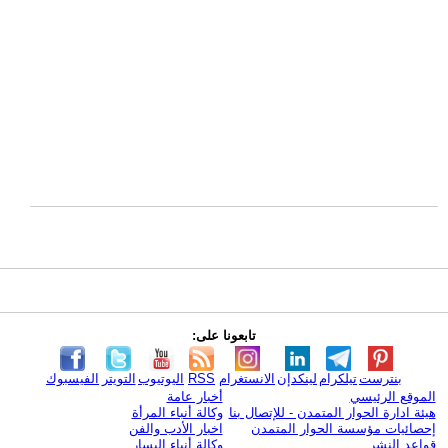
تابعونا على:
بنترست
تيلكرام
لينكدإن
الانستغرام
RSS
اليوتيوب
التويتر
الفيسبوك
الموقع الرئيسي
أخبار عامة
هيئة ادارة الحوار المتمدن - للإتصال بنا
وكالة أنباء المرأة
إحصائيات مؤسسة الحوار المتمدن
اخبار الأدب والفن
قواعد النشر
وكالة أنباء اليسار