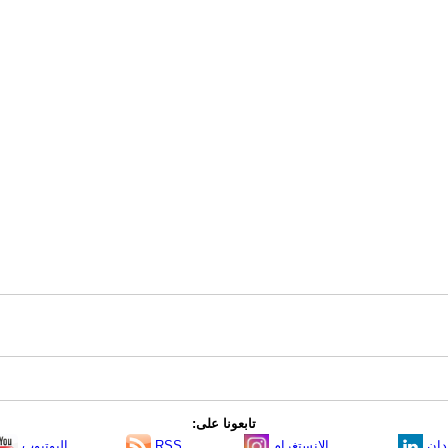
تابعونا على:
دإن
الانستغرام
RSS
اليوتيوب