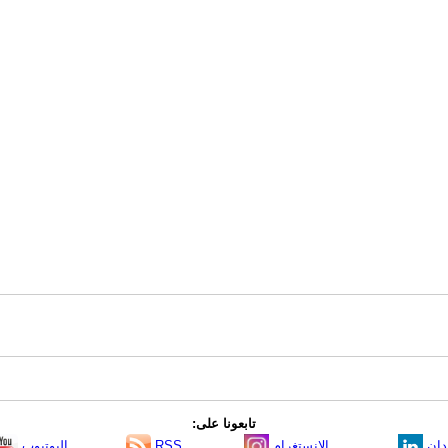
تابعونا على:
دإن
الانستغرام
RSS
اليوتيوب