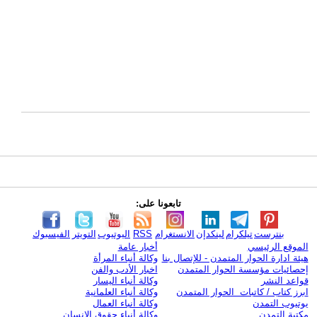
تابعونا على:
بنترست
تيلكرام
لينكدإن
الانستغرام
RSS
اليوتيوب
التويتر
الفيسبوك
الموقع الرئيسي
أخبار عامة
هيئة ادارة الحوار المتمدن - للإتصال بنا
وكالة أنباء المرأة
إحصائيات مؤسسة الحوار المتمدن
اخبار الأدب والفن
قواعد النشر
وكالة أنباء اليسار
ابرز كتاب / كاتبات الحوار المتمدن
وكالة أنباء العلمانية
يوتيوب التمدن
وكالة أنباء العمال
مكتبة التمدن
وكالة أنباء حقوق الإنسان