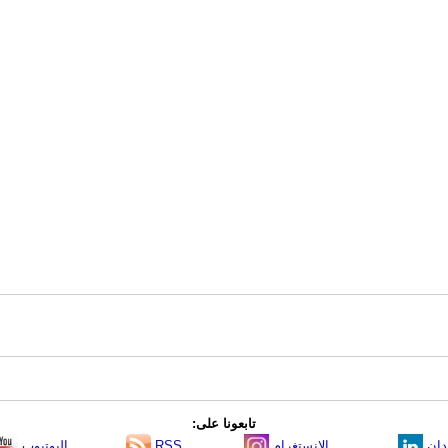
تابعونا على:
دإن
الانستغرام
RSS
اليوتيوب