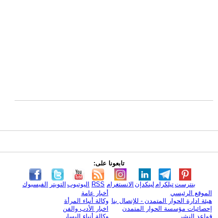
تابعونا على:
بنترست
تيلكرام
لينكدإن
الانستغرام
RSS
اليوتيوب
التويتر
الفيسبوك
الموقع الرئيسي
أخبار عامة
هيئة ادارة الحوار المتمدن - للإتصال بنا
وكالة أنباء المرأة
إحصائيات مؤسسة الحوار المتمدن
اخبار الأدب والفن
قواعد النشر
وكالة أنباء اليسار