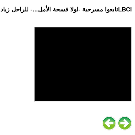
تابعوا مسرحية -لولا فسحة الأمل...- للراحل زياد الرحباني الخميس 9:30 مساءً عبر شاشة الـLBCI