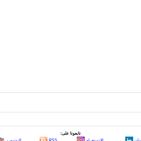
تابعونا على:
دإن
الانستغرام
RSS
اليوتيوب