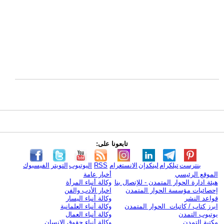
تابعونا على:
بنترست
تيلكرام
لينكدإن
الانستغرام
RSS
اليوتيوب
التويتر
الفيسبوك
الموقع الرئيسي
أخبار عامة
هيئة ادارة الحوار المتمدن - للإتصال بنا
وكالة أنباء المرأة
إحصائيات مؤسسة الحوار المتمدن
اخبار الأدب والفن
قواعد النشر
وكالة أنباء اليسار
ابرز كتاب / كاتبات الحوار المتمدن
وكالة أنباء العلمانية
يوتيوب التمدن
وكالة أنباء العمال
مكتبة التمدن
وكالة أنباء حقوق الإنسان