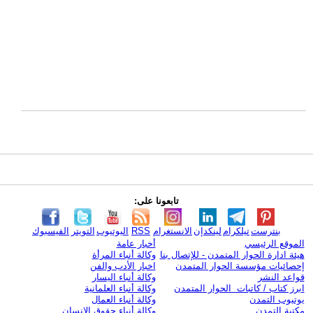
تابعونا على:
بنترست
تيلكرام
لينكدإن
الانستغرام
RSS
اليوتيوب
التويتر
الفيسبوك
الموقع الرئيسي
أخبار عامة
هيئة ادارة الحوار المتمدن - للإتصال بنا
وكالة أنباء المرأة
إحصائيات مؤسسة الحوار المتمدن
اخبار الأدب والفن
قواعد النشر
وكالة أنباء اليسار
ابرز كتاب / كاتبات الحوار المتمدن
وكالة أنباء العلمانية
يوتيوب التمدن
وكالة أنباء العمال
مكتبة التمدن
وكالة أنباء حقوق الإنسان