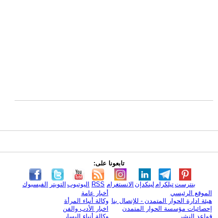
تابعونا على:
بنترست
تيلكرام
لينكدإن
الانستغرام
RSS
اليوتيوب
التويتر
الفيسبوك
الموقع الرئيسي
أخبار عامة
هيئة ادارة الحوار المتمدن - للإتصال بنا
وكالة أنباء المرأة
إحصائيات مؤسسة الحوار المتمدن
اخبار الأدب والفن
قواعد النشر
وكالة أنباء اليسار