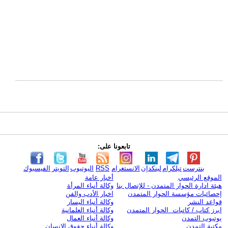
تابعونا على:
بنترست
تيلكرام
لينكدإن
الانستغرام
RSS
اليوتيوب
التويتر
الفيسبوك
الموقع الرئيسي
أخبار عامة
هيئة ادارة الحوار المتمدن - للإتصال بنا
وكالة أنباء المرأة
إحصائيات مؤسسة الحوار المتمدن
اخبار الأدب والفن
قواعد النشر
وكالة أنباء اليسار
ابرز كتاب / كاتبات الحوار المتمدن
وكالة أنباء العلمانية
يوتيوب التمدن
وكالة أنباء العمال
مكتبة التمدن
وكالة أنباء حقوق الإنسان