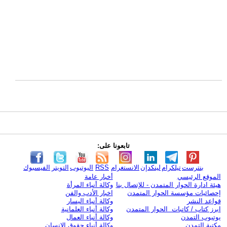
تابعونا على:
بنترست
تيلكرام
لينكدإن
الانستغرام
RSS
اليوتيوب
التويتر
الفيسبوك
الموقع الرئيسي
أخبار عامة
هيئة ادارة الحوار المتمدن - للإتصال بنا
وكالة أنباء المرأة
إحصائيات مؤسسة الحوار المتمدن
اخبار الأدب والفن
قواعد النشر
وكالة أنباء اليسار
ابرز كتاب / كاتبات الحوار المتمدن
وكالة أنباء العلمانية
يوتيوب التمدن
وكالة أنباء العمال
مكتبة التمدن
وكالة أنباء حقوق الإنسان