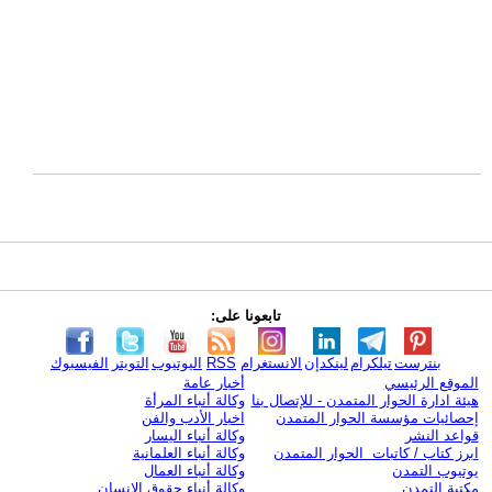
تابعونا على:
بنترست
تيلكرام
لينكدإن
الانستغرام
RSS
اليوتيوب
التويتر
الفيسبوك
الموقع الرئيسي
أخبار عامة
هيئة ادارة الحوار المتمدن - للإتصال بنا
وكالة أنباء المرأة
إحصائيات مؤسسة الحوار المتمدن
اخبار الأدب والفن
قواعد النشر
وكالة أنباء اليسار
ابرز كتاب / كاتبات الحوار المتمدن
وكالة أنباء العلمانية
يوتيوب التمدن
وكالة أنباء العمال
مكتبة التمدن
وكالة أنباء حقوق الإنسان