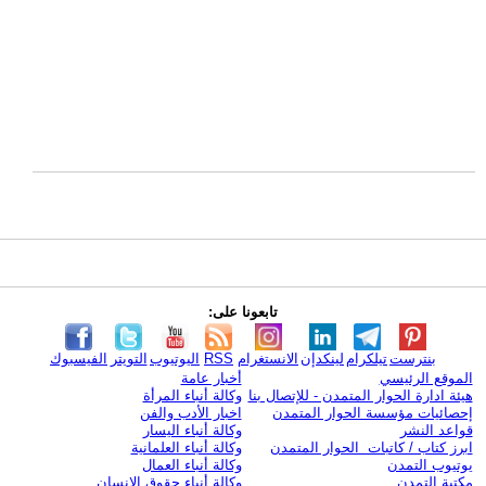
تابعونا على:
بنترست
تيلكرام
لينكدإن
الانستغرام
RSS
اليوتيوب
التويتر
الفيسبوك
الموقع الرئيسي
أخبار عامة
هيئة ادارة الحوار المتمدن - للإتصال بنا
وكالة أنباء المرأة
إحصائيات مؤسسة الحوار المتمدن
اخبار الأدب والفن
قواعد النشر
وكالة أنباء اليسار
ابرز كتاب / كاتبات الحوار المتمدن
وكالة أنباء العلمانية
يوتيوب التمدن
وكالة أنباء العمال
مكتبة التمدن
وكالة أنباء حقوق الإنسان