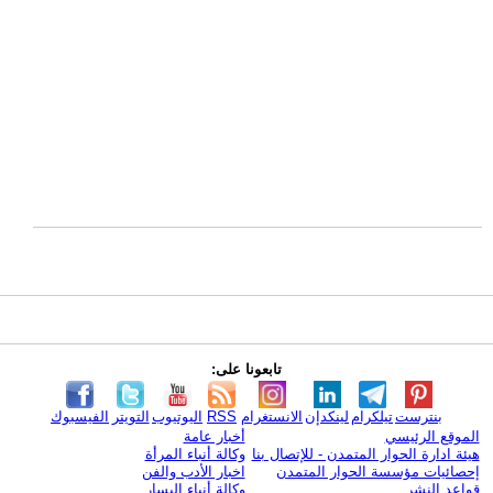
تابعونا على:
بنترست
تيلكرام
لينكدإن
الانستغرام
RSS
اليوتيوب
التويتر
الفيسبوك
الموقع الرئيسي
أخبار عامة
هيئة ادارة الحوار المتمدن - للإتصال بنا
وكالة أنباء المرأة
إحصائيات مؤسسة الحوار المتمدن
اخبار الأدب والفن
قواعد النشر
وكالة أنباء اليسار