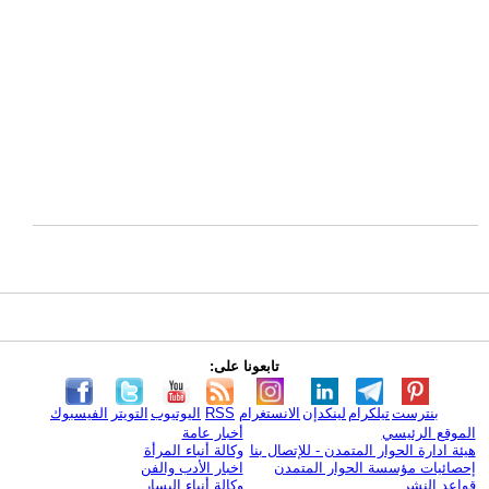
تابعونا على:
بنترست
تيلكرام
لينكدإن
الانستغرام
RSS
اليوتيوب
التويتر
الفيسبوك
الموقع الرئيسي
أخبار عامة
هيئة ادارة الحوار المتمدن - للإتصال بنا
وكالة أنباء المرأة
إحصائيات مؤسسة الحوار المتمدن
اخبار الأدب والفن
قواعد النشر
وكالة أنباء اليسار