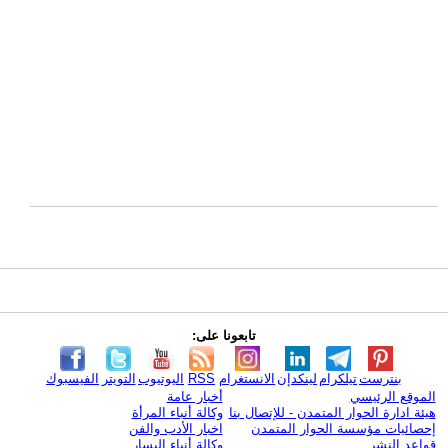
تابعونا على:
بنترست
تيلكرام
لينكدإن
الانستغرام
RSS
اليوتيوب
التويتر
الفيسبوك
الموقع الرئيسي
أخبار عامة
هيئة ادارة الحوار المتمدن - للإتصال بنا
وكالة أنباء المرأة
إحصائيات مؤسسة الحوار المتمدن
اخبار الأدب والفن
قواعد النشر
وكالة أنباء اليسار